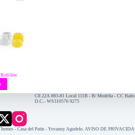
Roll-line
o
Cll 22A #83-81 Local 111B - B/ Modelia - CC Balea
D.C.- WS310576 9275
Themes
- Casa del Patin - Yovanny Agudelo.
AVISO DE PRIVACID