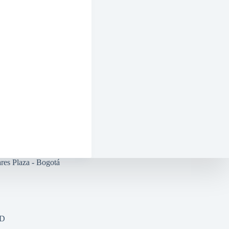
res Plaza - Bogotá
AD